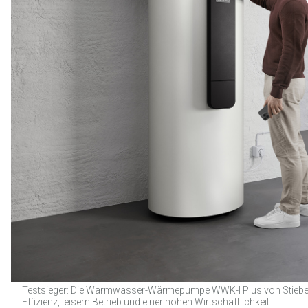
Testsieger: Die Warmwasser-Wärmepumpe WWK-I Plus von Stiebel El
Effizienz, leisem Betrieb und einer hohen Wirtschaftlichkeit.