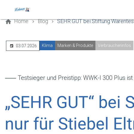
Kontaktieren Sie uns
Home
Blog
SEHR GUT bei Stiftung Warentest 
Klima
Marken & Produkte
Verbraucherinfos
03.07.2026
⸺ Testsieger und Preistipp: WWK-I 300 Plus 
„SEHR GUT“ bei S
nur für Stiebel El