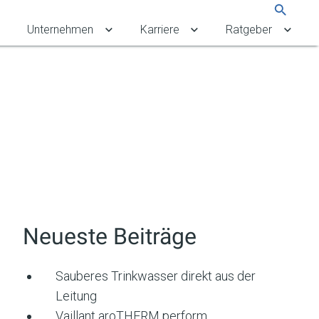
Suche
Unternehmen
Karriere
Ratgeber
rbekunden umschalten
Untermenü für Referenzen umschalten
Untermenü für Unternehmen umschalten
Untermenü für Karriere 
Unter
Neueste Beiträge
Sauberes Trinkwasser direkt aus der
Leitung
Vaillant aroTHERM perform