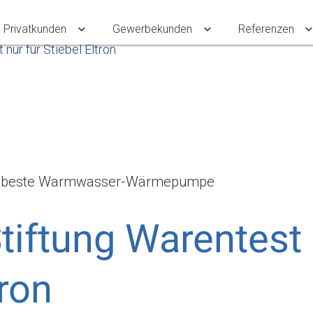
Privatkunden
Gewerbekunden
Referenzen
Untermenü für Privatkunden umschalten
Untermenü für Gewe
nur für Stiebel Eltron
ist beste Warmwasser-Wärmepumpe
tiftung Warentest
tron