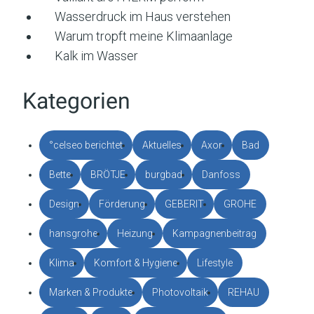
Wasserdruck im Haus verstehen
Warum tropft meine Klimaanlage
Kalk im Wasser
Kategorien
°celseo berichtet
Aktuelles
Axor
Bad
Bette
BRÖTJE
burgbad
Danfoss
Design
Förderung
GEBERIT
GROHE
hansgrohe
Heizung
Kampagnenbeitrag
Klima
Komfort & Hygiene
Lifestyle
Marken & Produkte
Photovoltaik
REHAU