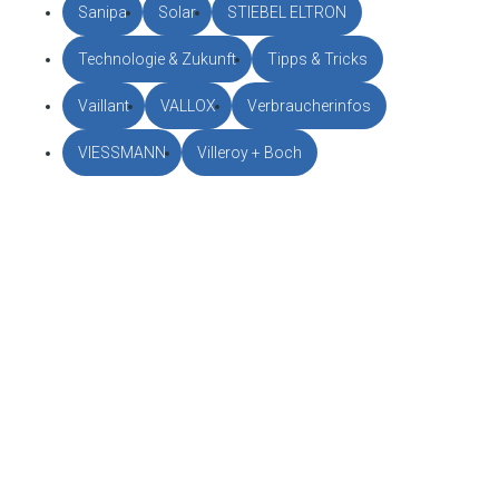
Sanipa
Solar
STIEBEL ELTRON
Technologie & Zukunft
Tipps & Tricks
Vaillant
VALLOX
Verbraucherinfos
VIESSMANN
Villeroy + Boch