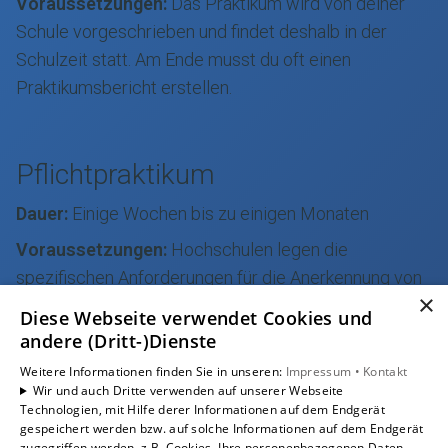
Voraussetzungen:
Das Praktikum wird von deiner
Schule vorgeschrieben und findet deshalb in der
Schulzeit statt. Am Ende musst du oft einen
Praktikumsbericht erstellen.
Pflichtpraktikum
Dauer:
Einige Wochen bis zu einigen Monaten
Voraussetzungen:
Hochschulen legen die
spezifischen Anforderungen für die Anerkennung von
×
Pflichtpraktika fest. Dazu gehören auch die inhaltliche
Diese Webseite verwendet Cookies und
Ausrichtung und die Mindestdauer.
andere (Dritt-)Dienste
Weitere Informationen finden Sie in unseren:
Impressum •
Kontakt
Wir und auch Dritte verwenden auf unserer Webseite
Technologien, mit Hilfe derer Informationen auf dem Endgerät
Fachpraktikum
gespeichert werden bzw. auf solche Informationen auf dem Endgerät
zugegriffen werden, z.B. Cookies. Ihre personenbezogenen Daten