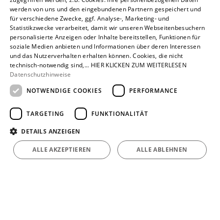
Dauer:
1–4 Wochen
werden von uns und den eingebundenen Partnern gespeichert und
für verschiedene Zwecke, ggf. Analyse-, Marketing- und
Voraussetzungen:
Das Fachpraktikum zeichnet sich
Statistikzwecke verarbeitet, damit wir unseren Webseitenbesuchern
durch einen regelmäßigen Wechsel zwischen Arbeit
personalisierte Anzeigen oder Inhalte bereitstellen, Funktionen für
soziale Medien anbieten und Informationen über deren Interessen
im Praktikumsbetrieb und dem Schulbesuch aus. In
und das Nutzerverhalten erhalten können. Cookies, die nicht
der Regel musst du einen Praktikumsbericht
technisch-notwendig sind,... HIER KLICKEN ZUM WEITERLESEN
Datenschutzhinweise
schreiben.
NOTWENDIGE COOKIES
PERFORMANCE
TARGETING
FUNKTIONALITÄT
Freiwilliges Praktikum
DETAILS ANZEIGEN
Dauer:
1–4 Wochen
ALLE AKZEPTIEREN
ALLE ABLEHNEN
Voraussetzungen:
Da das Praktikum freiwillig ist,
musst du es meist in deiner Ferienzeit machen. Für
spätere Bewerbungen machst du dich mit einem
freiwilligen Praktikum besonders interessant für den
Arbeitgeber.