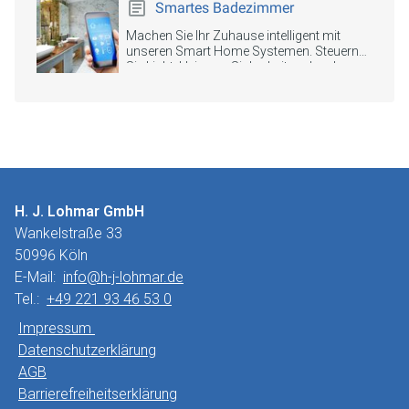
Smartes Badezimmer
Machen Sie Ihr Zuhause intelligent mit
unseren Smart Home Systemen. Steuern
Sie Licht, Heizung, Sicherheit und mehr per
App oder Sprachbefehl.
H. J. Lohmar GmbH
Wankelstraße 33
50996 Köln
E-Mail:
info@h-j-lohmar.de
Tel.:
+49 221 93 46 53 0
Impressum
Datenschutzerklärung
AGB
Barrierefreiheitserklärung