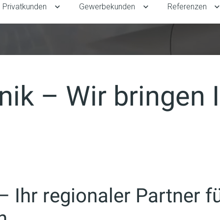
Privatkunden
Gewerbekunden
Referenzen
Untermenü für Privatkunden umschalten
Untermenü für Gewe
ik – Wir bringen I
Ihr regionaler Partner fü
n