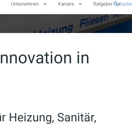
Unternehmen
Karriere
Ratgeber
Suche
rbekunden umschalten
Untermenü für Referenzen umschalten
Untermenü für Unternehmen umschalten
Untermenü für Karriere 
Unter
nnovation in
r Heizung, Sanitär,