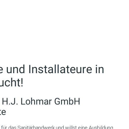
 und Installateure in
ucht!
e H.J. Lohmar GmbH
te
h für das Sanitärhandwerk und willst eine Ausbildung