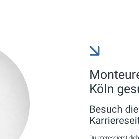
Monteure
Köln ges
Besuch di
Karrieresei
Du interessierst dic