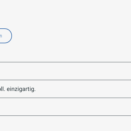
n
l. einzigartig.