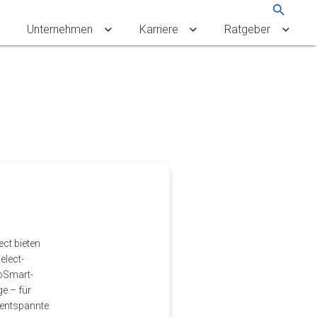
Suche
Unternehmen
Karriere
Ratgeber
rbekunden umschalten
Untermenü für Referenzen umschalten
Untermenü für Unternehmen umschalten
Untermenü für Karriere 
Unter
ct bieten
elect-
coSmart-
e – für
 entspannte