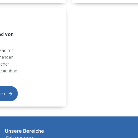
ad von
 Bad mit
menden
icher,
Designbad
sen
Unsere Bereiche