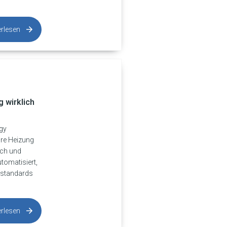
erlesen
 wirklich
rgy
re Heizung
uch und
utomatisiert,
iestandards
erlesen