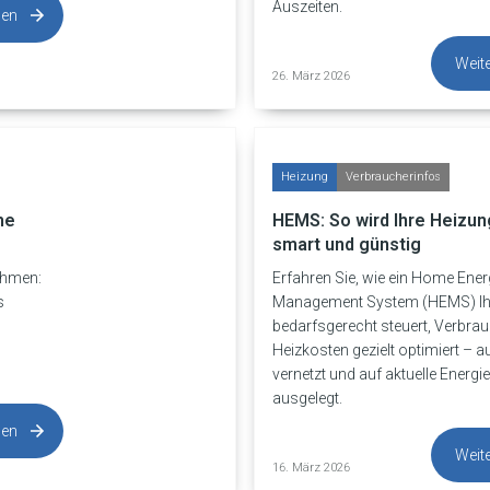
Auszeiten.
sen
Weit
26. März 2026
Heizung
Verbraucherinfos
he
HEMS: So wird Ihre Heizung
smart und günstig
ahmen:
Erfahren Sie, wie ein Home Ene
s
Management System (HEMS) Ih
bedarfsgerecht steuert, Verbra
Heizkosten gezielt optimiert – a
vernetzt und auf aktuelle Energ
ausgelegt.
sen
Weit
16. März 2026