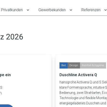
Privatkunden
Gewerbekunden
Referenzen
Untermenü für Privatkunden umschalten
Untermenü für Gewe
rz 2026
Bad
Design
Komfort & Hygiene
e ein
Duschline Activera Q
hansgrohe Activera Q und S Sele
MS
klare Formensprache, intuitive S
n,
Bedienung, zwei Strahlarten, E
Technologie und flexible Montag
energiegeladenes Duschen und