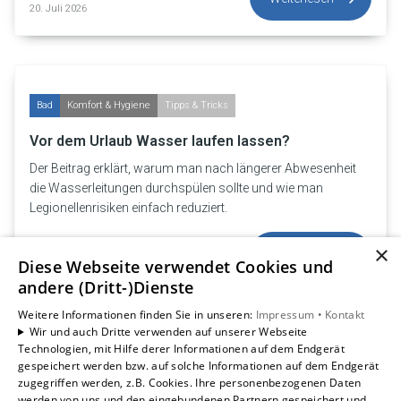
20. Juli 2026
Bad
Komfort & Hygiene
Tipps & Tricks
Vor dem Urlaub Wasser laufen lassen?
Der Beitrag erklärt, warum man nach längerer Abwesenheit
die Wasserleitungen durchspülen sollte und wie man
Legionellenrisiken einfach reduziert.
×
Weiterlesen
Diese Webseite verwendet Cookies und
16. Juli 2026
andere (Dritt-)Dienste
Weitere Informationen finden Sie in unseren:
Impressum •
Kontakt
Wir und auch Dritte verwenden auf unserer Webseite
Technologien, mit Hilfe derer Informationen auf dem Endgerät
Verbraucherinfos
Klima
gespeichert werden bzw. auf solche Informationen auf dem Endgerät
zugegriffen werden, z.B. Cookies. Ihre personenbezogenen Daten
Warum 18 Grad im Sommer keine gute Idee sind
werden von uns und den eingebundenen Partnern gespeichert und