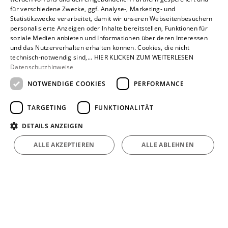
für verschiedene Zwecke, ggf. Analyse-, Marketing- und
Der Beitrag erklärt, warum eine zu große Temperaturdifferenz
Statistikzwecke verarbeitet, damit wir unseren Webseitenbesuchern
beim Klimatisieren gesundheitlich und energetisch ungünstig
personalisierte Anzeigen oder Inhalte bereitstellen, Funktionen für
ist, und gibt konkrete Tipps zur sinnvollen Einstellung der
soziale Medien anbieten und Informationen über deren Interessen
Klimaanlage.
und das Nutzerverhalten erhalten können. Cookies, die nicht
technisch-notwendig sind,... HIER KLICKEN ZUM WEITERLESEN
Datenschutzhinweise
Weiterlesen
13. Juli 2026
NOTWENDIGE COOKIES
PERFORMANCE
TARGETING
FUNKTIONALITÄT
DETAILS ANZEIGEN
Bad
Design
Komfort & Hygiene
ALLE AKZEPTIEREN
ALLE ABLEHNEN
Geberit revolutioniert das Badezimmer
Geberit erweitert TurboFlush-Spültechnik auf eckige WC-
Serien (Renova Plan, iCon) – kraftvolle, leise Spülung,
spülrandlos und reinigungsfreundlich
Weiterlesen
07. Juli 2026