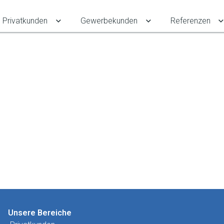
Privatkunden
Gewerbekunden
Referenzen
Untermenü für Privatkunden umschalten
Untermenü für Gewe
Unsere Bereiche