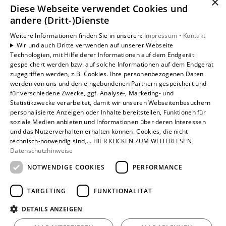
×
Diese Webseite verwendet Cookies und
andere (Dritt-)Dienste
Weitere Informationen finden Sie in unseren:
Impressum •
Kontakt
Wir und auch Dritte verwenden auf unserer Webseite
Technologien, mit Hilfe derer Informationen auf dem Endgerät
gespeichert werden bzw. auf solche Informationen auf dem Endgerät
zugegriffen werden, z.B. Cookies. Ihre personenbezogenen Daten
werden von uns und den eingebundenen Partnern gespeichert und
für verschiedene Zwecke, ggf. Analyse-, Marketing- und
Statistikzwecke verarbeitet, damit wir unseren Webseitenbesuchern
personalisierte Anzeigen oder Inhalte bereitstellen, Funktionen für
soziale Medien anbieten und Informationen über deren Interessen
und das Nutzerverhalten erhalten können. Cookies, die nicht
technisch-notwendig sind,... HIER KLICKEN ZUM WEITERLESEN
Datenschutzhinweise
Um externe HTML-Inhalte anzuzeigen, benötigen wir
NOTWENDIGE COOKIES
PERFORMANCE
Ihre Einwilligung.
Weitere Informationen finden Sie in unserer
TARGETING
FUNKTIONALITÄT
Datenschutzerklärung.
DETAILS ANZEIGEN
Cookie-Einstellungen öffnen