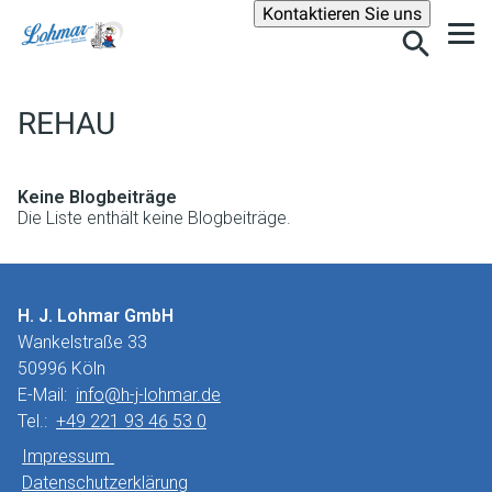
Suche
Kontaktieren Sie uns
REHAU
Keine Blogbeiträge
Die Liste enthält keine Blogbeiträge.
H. J. Lohmar GmbH
Wankelstraße 33
50996 Köln
E-Mail:
info@h-j-lohmar.de
Tel.:
+49 221 93 46 53 0
Impressum
Datenschutzerklärung