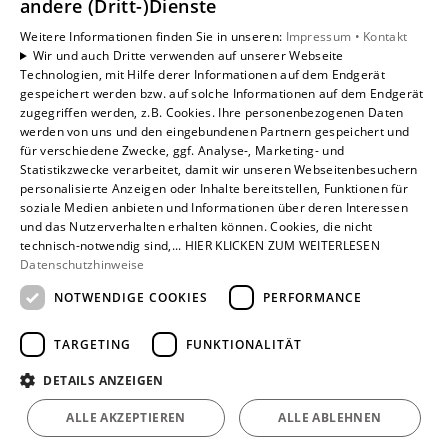
andere (Dritt-)Dienste
Weitere Informationen finden Sie in unseren:
Impressum •
Kontakt
Wir und auch Dritte verwenden auf unserer Webseite
Technologien, mit Hilfe derer Informationen auf dem Endgerät
gespeichert werden bzw. auf solche Informationen auf dem Endgerät
zugegriffen werden, z.B. Cookies. Ihre personenbezogenen Daten
werden von uns und den eingebundenen Partnern gespeichert und
für verschiedene Zwecke, ggf. Analyse-, Marketing- und
Statistikzwecke verarbeitet, damit wir unseren Webseitenbesuchern
personalisierte Anzeigen oder Inhalte bereitstellen, Funktionen für
soziale Medien anbieten und Informationen über deren Interessen
und das Nutzerverhalten erhalten können. Cookies, die nicht
technisch-notwendig sind,... HIER KLICKEN ZUM WEITERLESEN
Datenschutzhinweise
Um externe HTML-Inhalte anzuzeigen, benötigen wir
NOTWENDIGE COOKIES
PERFORMANCE
Ihre Einwilligung.
Weitere Informationen finden Sie in unserer
TARGETING
FUNKTIONALITÄT
Datenschutzerklärung.
DETAILS ANZEIGEN
Cookie-Einstellungen öffnen
ALLE AKZEPTIEREN
ALLE ABLEHNEN