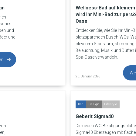
an
Wellness-Bad auf kleinem
wird Ihr Mini-Bad zur pers
rien
Oase
isches
rben und
Entdecken Sie, wie Sie Ihr Mini-
Bäder und
platzsparenden Dusch-WCs, Wa
cleverem Stauraum, stimmungs
Beleuchtung, Musik und Düften i
Spa-Oase verwandeln.
en
Wei
20. Januar 2026
Bad
Design
Lifestyle
Geberit Sigma40
 von
Die neuen WC-Betätigungsplatte
ten,
Sigma40 überzeugen mit flache