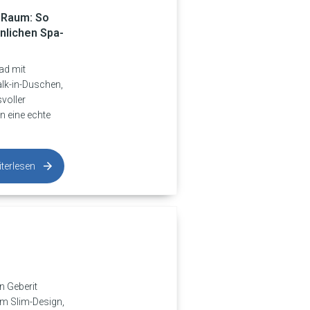
 Raum: So
önlichen Spa-
Bad mit
lk-in-Duschen,
voller
n eine echte
terlesen
n Geberit
m Slim-Design,