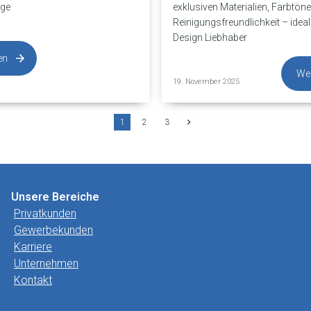
ige
exklusiven Materialien, Farbtöne
Reinigungsfreundlichkeit – ideal 
Design Liebhaber
en
Wei
19. November 2025
1
2
3
Unsere Bereiche
Privatkunden
Gewerbekunden
Karriere
Unternehmen
Kontakt