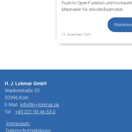
Push-to-Open-Funktion und hochwert
Materialien für stilvolle Badmöbel.
Weiterles
15. Dezember 2025
H. J. Lohmar GmbH
Wankelstraße 33
50996 Köln
E-Mail:
info@h-j-lohmar.de
Tel.:
+49 221 93 46 53 0
Impressum
Datenschutzerklärung