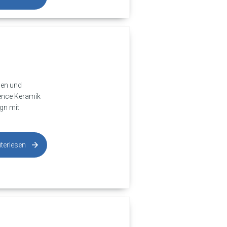
men und
sence Keramik
gn mit
terlesen