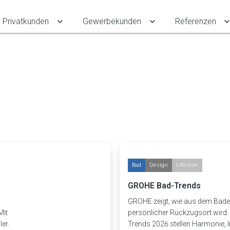
Privatkunden
Gewerbekunden
Referenzen
Untermenü für Privatkunden umschalten
Untermenü für Gewe
Bad
Design
Lifestyle
GROHE Bad-Trends
GROHE zeigt, wie aus dem Bad
Mit
persönlicher Rückzugsort wird. 
er.
Trends 2026 stellen Harmonie, In