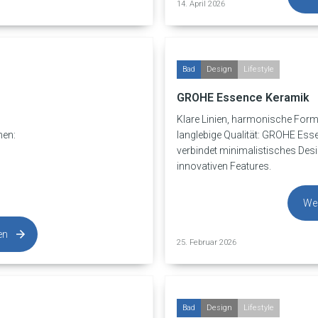
14. April 2026
Bad
Design
Lifestyle
GROHE Essence Keramik
Klare Linien, harmonische For
men:
langlebige Qualität: GROHE Es
verbindet minimalistisches Desi
innovativen Features.
Wei
en
25. Februar 2026
Bad
Design
Lifestyle