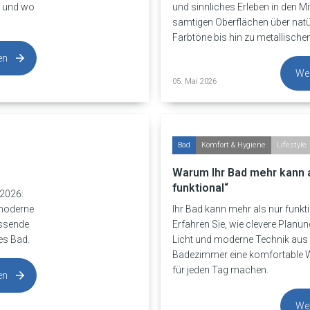
en und wo
und sinnliches Erleben in den Mi
samtigen Oberflächen über natü
Farbtöne bis hin zu metallische
en
Wei
05. Mai 2026
Bad
Komfort & Hygiene
Lifestyle
Warum Ihr Bad mehr kann a
funktional“
 2026:
 moderne
Ihr Bad kann mehr als nur funkti
assende
Erfahren Sie, wie clevere Planu
les Bad.
Licht und moderne Technik au
Badezimmer eine komfortable 
für jeden Tag machen.
en
Wei