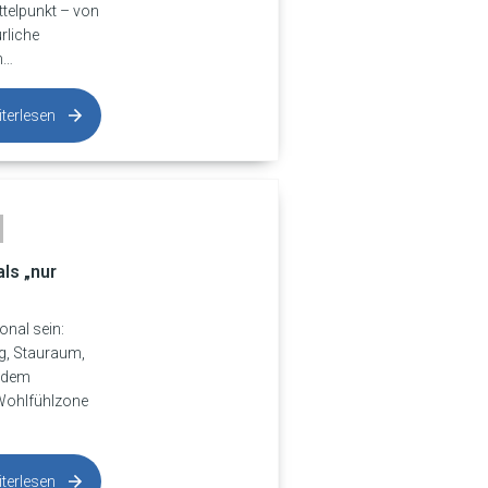
ttelpunkt – von
rliche
n…
terlesen
ls „nur
onal sein:
ng, Stauraum,
s dem
Wohlfühlzone
terlesen