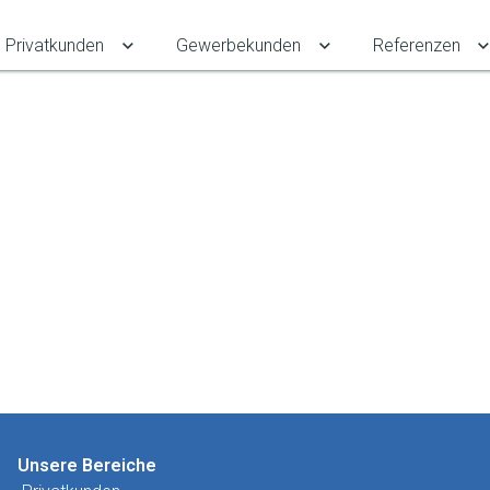
Privatkunden
Gewerbekunden
Referenzen
Untermenü für Privatkunden umschalten
Untermenü für Gewe
Unsere Bereiche