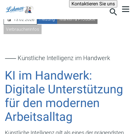
Suche
Kontaktieren Sie uns
Heizung
Marken & Produkte
13.02.2026
Verbraucherinfos
⸺ Künstliche Intelligenz im Handwerk
KI im Handwerk:
Digitale Unterstützung
für den modernen
Arbeitsalltag
Künstliche Intelligenz gilt als eines der prägendsten