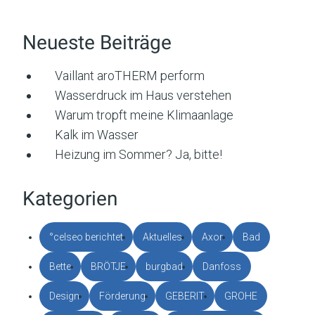
Neueste Beiträge
Vaillant aroTHERM perform
Wasserdruck im Haus verstehen
Warum tropft meine Klimaanlage
Kalk im Wasser
Heizung im Sommer? Ja, bitte!
Kategorien
°celseo berichtet
Aktuelles
Axor
Bad
Bette
BRÖTJE
burgbad
Danfoss
Design
Förderung
GEBERIT
GROHE