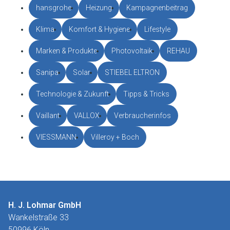
hansgrohe
Heizung
Kampagnenbeitrag
Klima
Komfort & Hygiene
Lifestyle
Marken & Produkte
Photovoltaik
REHAU
Sanipa
Solar
STIEBEL ELTRON
Technologie & Zukunft
Tipps & Tricks
Vaillant
VALLOX
Verbraucherinfos
VIESSMANN
Villeroy + Boch
H. J. Lohmar GmbH
Wankelstraße 33
50996 Köln