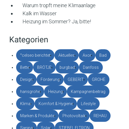
Warum tropft meine Klimaanlage
Kalk im Wasser
Heizung im Sommer? Ja, bitte!
Kategorien
°celseo berichtet
Aktuelles
Axor
Bad
Bette
BRÖTJE
burgbad
Danfoss
Design
Förderung
GEBERIT
GROHE
hansgrohe
Heizung
Kampagnenbeitrag
Klima
Komfort & Hygiene
Lifestyle
Marken & Produkte
Photovoltaik
REHAU
Sanipa
Solar
STIEBEL ELTRON