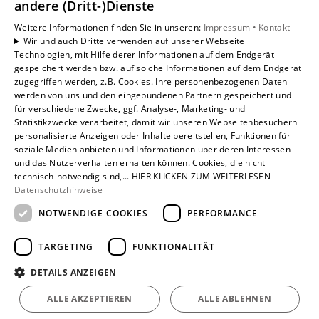
andere (Dritt-)Dienste
Weitere Informationen finden Sie in unseren:
Impressum •
Kontakt
Wir und auch Dritte verwenden auf unserer Webseite
Technologien, mit Hilfe derer Informationen auf dem Endgerät
gespeichert werden bzw. auf solche Informationen auf dem Endgerät
zugegriffen werden, z.B. Cookies. Ihre personenbezogenen Daten
werden von uns und den eingebundenen Partnern gespeichert und
für verschiedene Zwecke, ggf. Analyse-, Marketing- und
Statistikzwecke verarbeitet, damit wir unseren Webseitenbesuchern
personalisierte Anzeigen oder Inhalte bereitstellen, Funktionen für
soziale Medien anbieten und Informationen über deren Interessen
und das Nutzerverhalten erhalten können. Cookies, die nicht
technisch-notwendig sind,... HIER KLICKEN ZUM WEITERLESEN
Datenschutzhinweise
Um externe HTML-Inhalte anzuzeigen, benötigen wir
NOTWENDIGE COOKIES
PERFORMANCE
Ihre Einwilligung.
Weitere Informationen finden Sie in unserer
TARGETING
FUNKTIONALITÄT
Datenschutzerklärung.
DETAILS ANZEIGEN
Cookie-Einstellungen öffnen
ALLE AKZEPTIEREN
ALLE ABLEHNEN