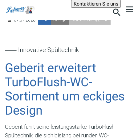
Suche
Kontaktieren Sie uns
Bad
Design
Komfort & Hygiene
07.07.2026
⸺ Innovative Spültechnik
Geberit erweitert
TurboFlush-WC-
Sortiment um eckiges
Design
Geberit führt seine leistungsstarke TurboFlush-
Spültechnik, die sich bislang bei runden WC-