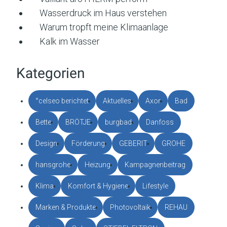
Wasserdruck im Haus verstehen
Warum tropft meine Klimaanlage
Kalk im Wasser
Kategorien
°celseo berichtet
Aktuelles
Axor
Bad
Bette
BRÖTJE
burgbad
Danfoss
Design
Förderung
GEBERIT
GROHE
hansgrohe
Heizung
Kampagnenbeitrag
Klima
Komfort & Hygiene
Lifestyle
Marken & Produkte
Photovoltaik
REHAU