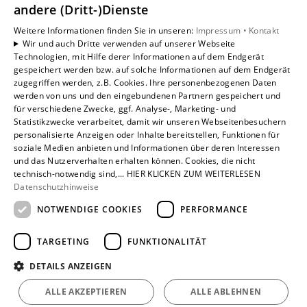
andere (Dritt-)Dienste
Weitere Informationen finden Sie in unseren:
Impressum •
Kontakt
Wir und auch Dritte verwenden auf unserer Webseite
Technologien, mit Hilfe derer Informationen auf dem Endgerät
gespeichert werden bzw. auf solche Informationen auf dem Endgerät
zugegriffen werden, z.B. Cookies. Ihre personenbezogenen Daten
werden von uns und den eingebundenen Partnern gespeichert und
für verschiedene Zwecke, ggf. Analyse-, Marketing- und
Statistikzwecke verarbeitet, damit wir unseren Webseitenbesuchern
personalisierte Anzeigen oder Inhalte bereitstellen, Funktionen für
soziale Medien anbieten und Informationen über deren Interessen
und das Nutzerverhalten erhalten können. Cookies, die nicht
technisch-notwendig sind,... HIER KLICKEN ZUM WEITERLESEN
Datenschutzhinweise
Um externe HTML-Inhalte anzuzeigen, benötigen wir
NOTWENDIGE COOKIES
PERFORMANCE
Ihre Einwilligung.
Weitere Informationen finden Sie in unserer
TARGETING
FUNKTIONALITÄT
Datenschutzerklärung.
DETAILS ANZEIGEN
Cookie-Einstellungen öffnen
ALLE AKZEPTIEREN
ALLE ABLEHNEN