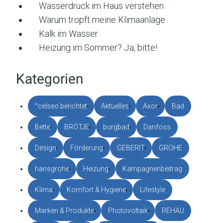
Wasserdruck im Haus verstehen
Warum tropft meine Klimaanlage
Kalk im Wasser
Heizung im Sommer? Ja, bitte!
Kategorien
°celseo berichtet
Aktuelles
Axor
Bad
Bette
BRÖTJE
burgbad
Danfoss
Design
Förderung
GEBERIT
GROHE
hansgrohe
Heizung
Kampagnenbeitrag
Klima
Komfort & Hygiene
Lifestyle
Marken & Produkte
Photovoltaik
REHAU