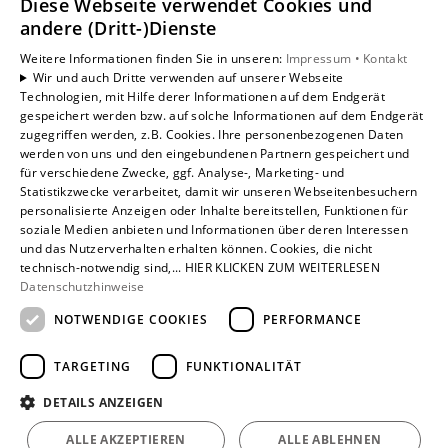
Diese Webseite verwendet Cookies und
andere (Dritt-)Dienste
Weitere Informationen finden Sie in unseren:
Impressum •
Kontakt
Wir und auch Dritte verwenden auf unserer Webseite
Technologien, mit Hilfe derer Informationen auf dem Endgerät
gespeichert werden bzw. auf solche Informationen auf dem Endgerät
zugegriffen werden, z.B. Cookies. Ihre personenbezogenen Daten
werden von uns und den eingebundenen Partnern gespeichert und
für verschiedene Zwecke, ggf. Analyse-, Marketing- und
Statistikzwecke verarbeitet, damit wir unseren Webseitenbesuchern
personalisierte Anzeigen oder Inhalte bereitstellen, Funktionen für
soziale Medien anbieten und Informationen über deren Interessen
und das Nutzerverhalten erhalten können. Cookies, die nicht
technisch-notwendig sind,... HIER KLICKEN ZUM WEITERLESEN
Datenschutzhinweise
Um externe HTML-Inhalte anzuzeigen, benötigen wir
NOTWENDIGE COOKIES
PERFORMANCE
Ihre Einwilligung.
Weitere Informationen finden Sie in unserer
TARGETING
FUNKTIONALITÄT
Datenschutzerklärung.
DETAILS ANZEIGEN
Cookie-Einstellungen öffnen
ALLE AKZEPTIEREN
ALLE ABLEHNEN