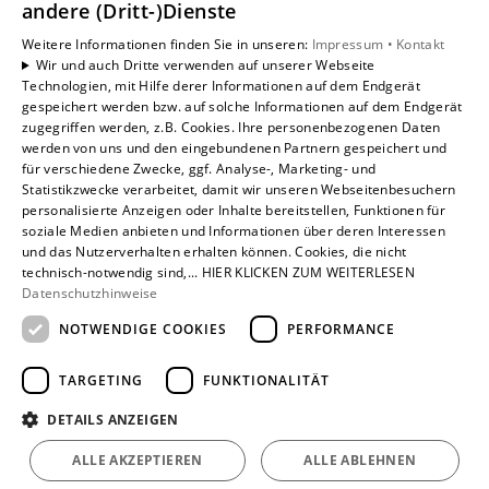
andere (Dritt-)Dienste
Weitere Informationen finden Sie in unseren:
Impressum •
Kontakt
Wir und auch Dritte verwenden auf unserer Webseite
Technologien, mit Hilfe derer Informationen auf dem Endgerät
gespeichert werden bzw. auf solche Informationen auf dem Endgerät
zugegriffen werden, z.B. Cookies. Ihre personenbezogenen Daten
werden von uns und den eingebundenen Partnern gespeichert und
für verschiedene Zwecke, ggf. Analyse-, Marketing- und
Statistikzwecke verarbeitet, damit wir unseren Webseitenbesuchern
personalisierte Anzeigen oder Inhalte bereitstellen, Funktionen für
soziale Medien anbieten und Informationen über deren Interessen
und das Nutzerverhalten erhalten können. Cookies, die nicht
technisch-notwendig sind,... HIER KLICKEN ZUM WEITERLESEN
Datenschutzhinweise
Um externe HTML-Inhalte anzuzeigen, benötigen wir
NOTWENDIGE COOKIES
PERFORMANCE
Ihre Einwilligung.
Weitere Informationen finden Sie in unserer
TARGETING
FUNKTIONALITÄT
Datenschutzerklärung.
DETAILS ANZEIGEN
Cookie-Einstellungen öffnen
ALLE AKZEPTIEREN
ALLE ABLEHNEN