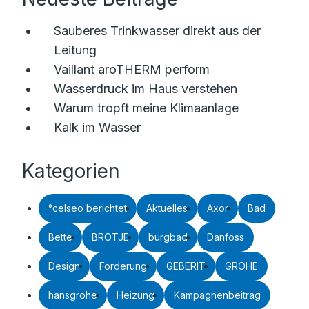
Sauberes Trinkwasser direkt aus der
Leitung
Vaillant aroTHERM perform
Wasserdruck im Haus verstehen
Warum tropft meine Klimaanlage
Kalk im Wasser
Kategorien
°celseo berichtet
Aktuelles
Axor
Bad
Bette
BRÖTJE
burgbad
Danfoss
Design
Förderung
GEBERIT
GROHE
hansgrohe
Heizung
Kampagnenbeitrag