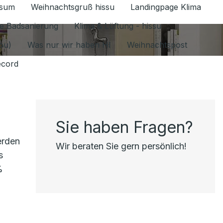
ssum
Weihnachtsgruß hissu
Landingpage Klima
ür Datenschutz 1.6.2026 umschalten
e Badsanierung
Klima & Lüftung - hissu
jou)
Was nur wir haben HI
Weihnachtspost
ecord
Sie haben Fragen?
erden
Wir beraten Sie gern persönlich!
s
%