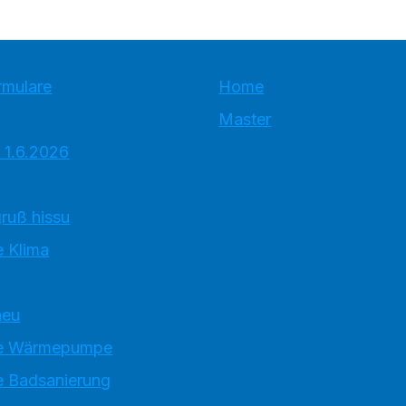
rmulare
Home
Master
 1.6.2026
ruß hissu
 Klima
neu
e Wärmepumpe
 Badsanierung