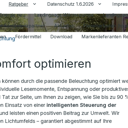
Ratgeber
Datenschutz 1.6.2026
Impre
Untermenü für Ratgeber umschalten
Untermenü f
Energie neu
Landingpage Wärmepumpe
Landingpag
ant Kompetenzpartner
Aktuelles
Fliesenarbeiten (tou
gen
Fördermittel
Download
Markenlieferanten R
chtung
mfort optimieren
 können durch die passende Beleuchtung optimiert w
 individuelle Lesemomente, Entspannung oder produktive
 Tat zur Seite, um Ihnen zu zeigen, wie Sie bis zu 90 
n Einsatz von einer
intelligenten Steuerung der
nd leisten einen positiven Beitrag zur Umwelt. Wir
en Lichtumfelds – garantiert abgestimmt auf Ihre