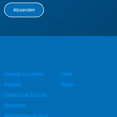
Absenden
Testseite Formulare
Home
Ratgeber
Master
Datenschutz 1.6.2026
Impressum
Weihnachtsgruß hissu