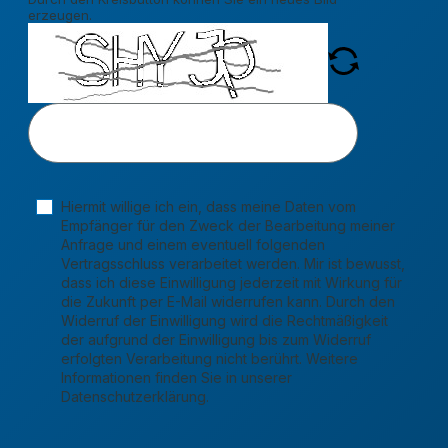
erzeugen.
Hiermit willige ich ein, dass meine Daten vom
Empfänger für den Zweck der Bearbeitung meiner
Anfrage und einem eventuell folgenden
Vertragsschluss verarbeitet werden. Mir ist bewusst,
dass ich diese Einwilligung jederzeit mit Wirkung für
die Zukunft per E-Mail widerrufen kann. Durch den
Widerruf der Einwilligung wird die Rechtmäßigkeit
der aufgrund der Einwilligung bis zum Widerruf
erfolgten Verarbeitung nicht berührt. Weitere
Informationen finden Sie in unserer
Datenschutzerklärung.