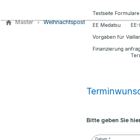
Kontaktieren Sie uns
Testseite Formulare
Master
Weihnachtspost
EE Medatsu
EE-
Vorgaben für Vaill
Finanzierung anfra
Ter
Terminwuns
Bitte geben Sie hi
Datum