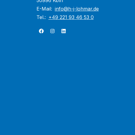
50996 Köln
E-Mail:
info@h-j-lohmar.de
Tel.:
+49 221 93 46 53 0