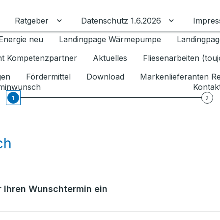
Ratgeber
Datenschutz 1.6.2026
Impre
Untermenü für Ratgeber umschalten
Untermenü f
Energie neu
Landingpage Wärmepumpe
Landingpag
ant Kompetenzpartner
Aktuelles
Fliesenarbeiten (tou
gen
Fördermittel
Download
Markenlieferanten R
minwunsch
Kontak
1
2
ch
er Ihren Wunschtermin ein