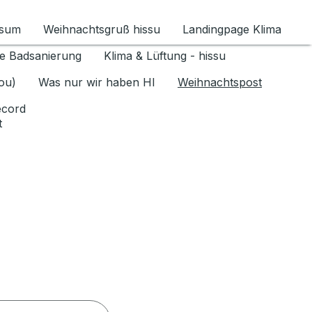
ssum
Weihnachtsgruß hissu
Landingpage Klima
ür Datenschutz 1.6.2026 umschalten
e Badsanierung
Klima & Lüftung - hissu
jou)
Was nur wir haben HI
Weihnachtspost
ecord
t