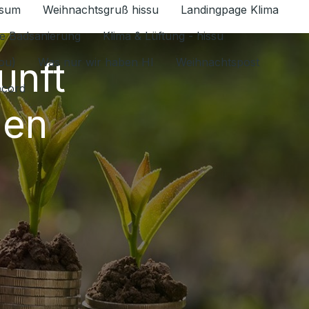
ssum
Weihnachtsgruß hissu
Landingpage Klima
ür Datenschutz 1.6.2026 umschalten
e Badsanierung
Klima & Lüftung - hissu
unft
jou)
Was nur wir haben HI
Weihnachtspost
ecord
gen