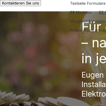
Kontaktieren Sie uns
Testseite Formulare
EE Medatsu
EE-
Für
Vorgaben für Vaill
Finanzierung anfra
– n
in 
Eugen 
Install
Elektro