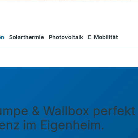
en
Solarthermie
Photovoltaik
E-Mobilität
mpe & Wallbox perfekt k
ienz im Eigenheim.