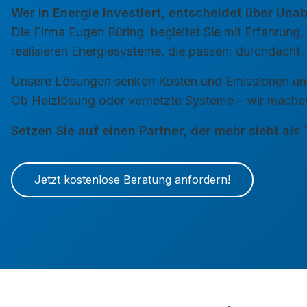
Wer in Energie investiert, entscheidet über Una
Die Firma
Eugen Büring
begleitet Sie mit Erfahrun
realisieren Energiesysteme, die passen: durchdacht, 
Unsere Lösungen senken Kosten und Emissionen und
Ob Heizlösung oder vernetzte Systeme – wir machen
Setzen Sie auf einen Partner, der mehr sieht als
Jetzt kostenlose Beratung anfordern!