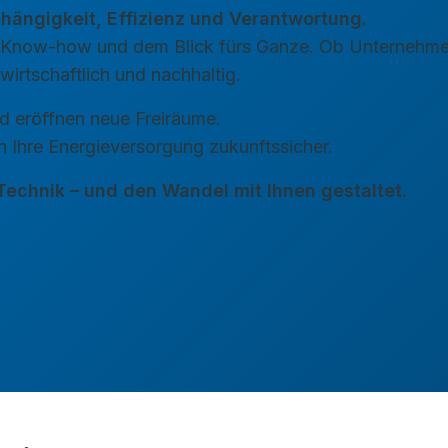
bhängigkeit, Effizienz und Verantwortung.
g, Know-how und dem Blick fürs Ganze. Ob Unternehme
wirtschaftlich und nachhaltig.
 eröffnen neue Freiräume.
 Ihre Energieversorgung zukunftssicher.
 Technik – und den Wandel mit Ihnen gestaltet.