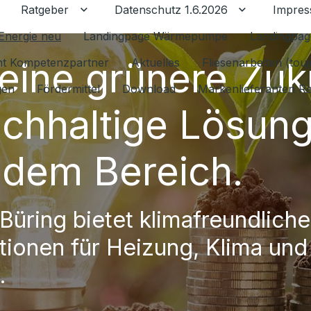
Ratgeber
Datenschutz 1.6.2026
Impre
Untermenü für Ratgeber umschalten
Untermenü f
Energie neu
Landingpage Wärmepumpe
Landingpag
 eine grünere Zuk
ant Kompetenzpartner
Aktuelles
Fliesenarbeiten (tou
gen
Fördermittel
Download
Markenlieferanten R
achhaltige Lösun
jedem Bereich.
Büring bietet klimafreundliche
ationen für Heizung, Klima und
.