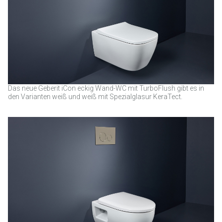
Das neue Geberit iCon eckig Wand-WC mit TurboFlush gibt es in
den Varianten weiß und weiß mit Spezialglasur KeraTect.