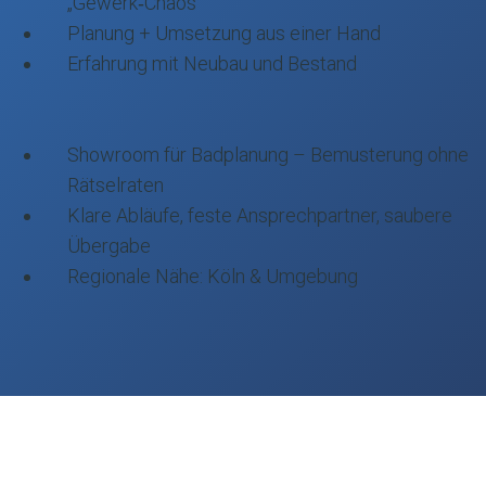
„Gewerk‑Chaos“
Planung + Umsetzung aus einer Hand
Erfahrung mit Neubau und Bestand
Showroom für Badplanung – Bemusterung ohne
Rätselraten
Klare Abläufe, feste Ansprechpartner, saubere
Übergabe
Regionale Nähe: Köln & Umgebung