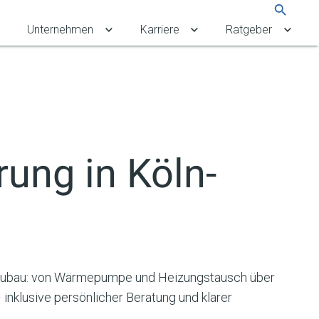
Suche
Unternehmen
Karriere
Ratgeber
rbekunden umschalten
Untermenü für Referenzen umschalten
Untermenü für Unternehmen umschalten
Untermenü für Karriere 
Unter
rung in
Köln-
 Neubau: von Wärmepumpe und Heizungstausch über
nklusive persönlicher Beratung und klarer