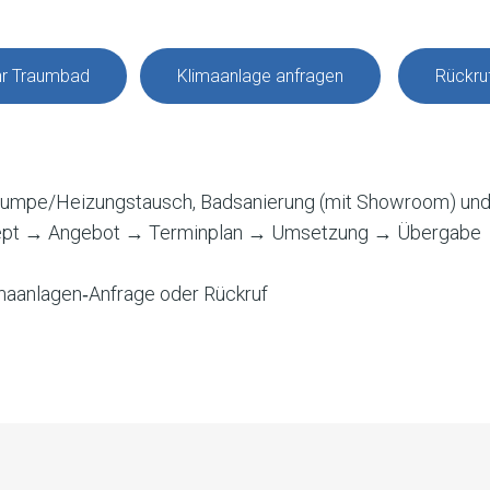
Ihr Traumbad
Klimaanlage anfragen
Rückru
umpe/Heizungstausch, Badsanierung (mit Showroom) und
nzept → Angebot → Terminplan → Umsetzung → Übergabe
maanlagen‑Anfrage oder Rückruf