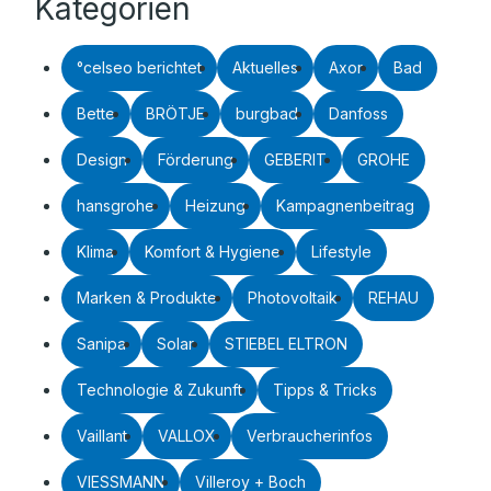
Kategorien
°celseo berichtet
Aktuelles
Axor
Bad
Bette
BRÖTJE
burgbad
Danfoss
Design
Förderung
GEBERIT
GROHE
hansgrohe
Heizung
Kampagnenbeitrag
Klima
Komfort & Hygiene
Lifestyle
Marken & Produkte
Photovoltaik
REHAU
Sanipa
Solar
STIEBEL ELTRON
Technologie & Zukunft
Tipps & Tricks
Vaillant
VALLOX
Verbraucherinfos
VIESSMANN
Villeroy + Boch