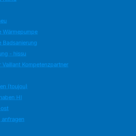
neu
e Wärmepumpe
 Badsanierung
ung - hissu
 Vaillant Kompetenzpartner
ten (toujou)
 haben HI
ost
g anfragen