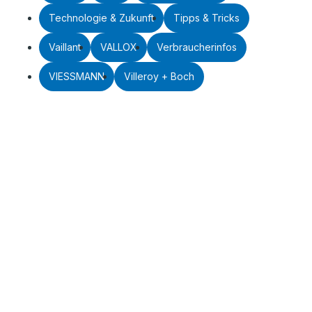
Technologie & Zukunft
Tipps & Tricks
Vaillant
VALLOX
Verbraucherinfos
VIESSMANN
Villeroy + Boch