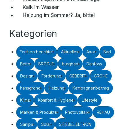
Kalk im Wasser
Heizung im Sommer? Ja, bitte!
Kategorien
°celseo berichtet
Aktuelles
Axor
Bad
Bette
BRÖTJE
burgbad
Danfoss
Design
Förderung
GEBERIT
GROHE
hansgrohe
Heizung
Kampagnenbeitrag
Klima
Komfort & Hygiene
Lifestyle
Marken & Produkte
Photovoltaik
REHAU
Sanipa
Solar
STIEBEL ELTRON