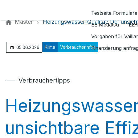
Kontaktieren Sie uns
Testseite Formulare
Master
Heizungswasser-Qualität: Der unsichtb
EE Medatsu
EE-
Vorgaben für Vaill
Klima
Verbraucherinfos
05.06.2026
Finanzierung anfra
⸺ Verbrauchertipps
Heizungswasser-
unsichtbare Effiz