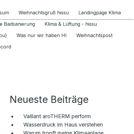
ssum
Weihnachtsgruß hissu
Landingpage Klima
ür Datenschutz 1.6.2026 umschalten
e Badsanierung
Klima & Lüftung - hissu
jou)
Was nur wir haben HI
Weihnachtspost
ecord
Neueste Beiträge
Vaillant aroTHERM perform
Wasserdruck im Haus verstehen
Warum tropft meine Klimaanlage