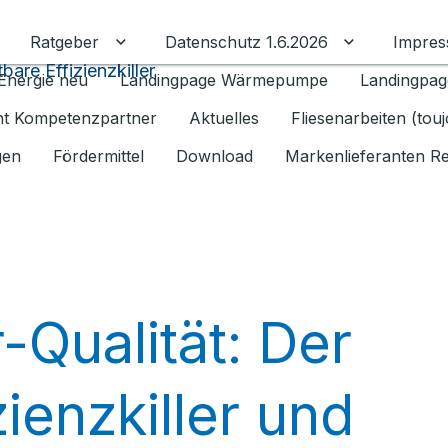
Ratgeber
Datenschutz 1.6.2026
Impre
Untermenü für Ratgeber umschalten
Untermenü f
are Effizienzkiller
Energie neu
Landingpage Wärmepumpe
Landingpag
ant Kompetenzpartner
Aktuelles
Fliesenarbeiten (tou
gen
Fördermittel
Download
Markenlieferanten R
Qualität: Der
ienzkiller und