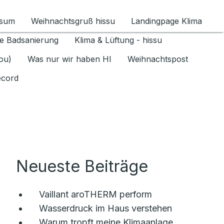
ssum
Weihnachtsgruß hissu
Landingpage Klima
ür Datenschutz 1.6.2026 umschalten
e Badsanierung
Klima & Lüftung - hissu
jou)
Was nur wir haben HI
Weihnachtspost
ecord
Neueste Beiträge
Vaillant aroTHERM perform
Wasserdruck im Haus verstehen
Warum tropft meine Klimaanlage