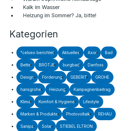
Kalk im Wasser
Heizung im Sommer? Ja, bitte!
Kategorien
°celseo berichtet
Aktuelles
Axor
Bad
Bette
BRÖTJE
burgbad
Danfoss
Design
Förderung
GEBERIT
GROHE
hansgrohe
Heizung
Kampagnenbeitrag
Klima
Komfort & Hygiene
Lifestyle
Marken & Produkte
Photovoltaik
REHAU
Sanipa
Solar
STIEBEL ELTRON