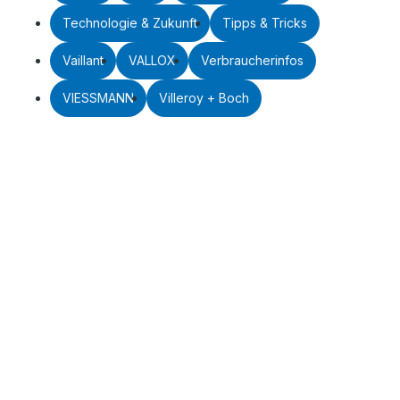
Technologie & Zukunft
Tipps & Tricks
Vaillant
VALLOX
Verbraucherinfos
VIESSMANN
Villeroy + Boch