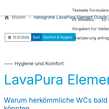
Kontaktieren Sie uns
Testseite Formulare
Master
hansgrohe LavaPura Element Dusch
EE Medatsu
EE-
Vorgaben für Vaill
Bad
Komfort & Hygiene
13.01.2026
Finanzierung anfra
⸺ Hygiene und Komfort
LavaPura Elem
Warum herkömmliche WCs bald 
könnten