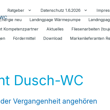
Ratgeber
Datenschutz 1.6.2026
Impre
Untermenü für Ratgeber umschalten
Untermenü f
-WC
Energie neu
Landingpage Wärmepumpe
Landingpag
ant Kompetenzpartner
Aktuelles
Fliesenarbeiten (tou
gen
Fördermittel
Download
Markenlieferanten R
ent Dusch-WC
der Vergangenheit angehören