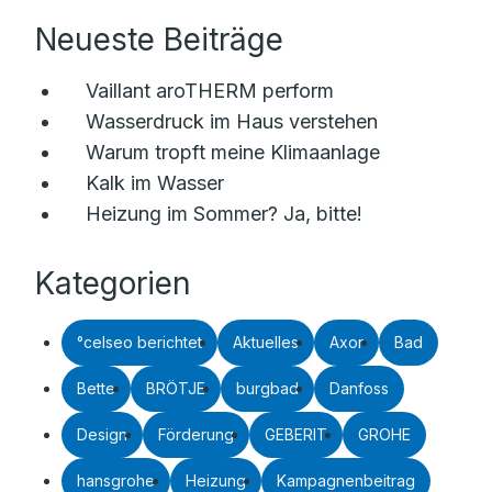
Neueste Beiträge
Vaillant aroTHERM perform
Wasserdruck im Haus verstehen
Warum tropft meine Klimaanlage
Kalk im Wasser
Heizung im Sommer? Ja, bitte!
Kategorien
°celseo berichtet
Aktuelles
Axor
Bad
Bette
BRÖTJE
burgbad
Danfoss
Design
Förderung
GEBERIT
GROHE
hansgrohe
Heizung
Kampagnenbeitrag